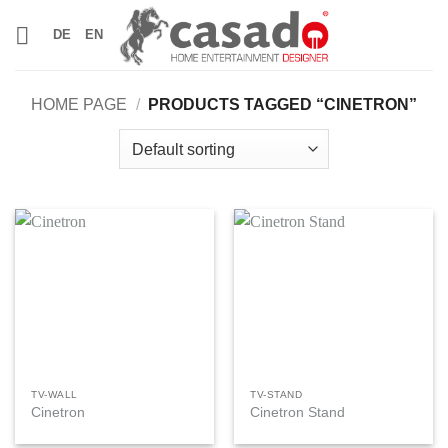
Skip
DE
EN
to
content
HOME PAGE
/
PRODUCTS TAGGED “CINETRON”
TV-WALL
TV-STAND
Cinetron
Cinetron Stand