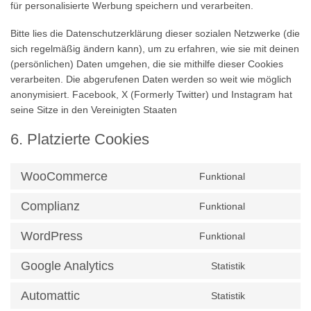
für personalisierte Werbung speichern und verarbeiten.
Bitte lies die Datenschutzerklärung dieser sozialen Netzwerke (die
sich regelmäßig ändern kann), um zu erfahren, wie sie mit deinen
(persönlichen) Daten umgehen, die sie mithilfe dieser Cookies
verarbeiten. Die abgerufenen Daten werden so weit wie möglich
anonymisiert. Facebook, X (Formerly Twitter) und Instagram hat
seine Sitze in den Vereinigten Staaten
6. Platzierte Cookies
WooCommerce
Funktional
Consent
to
Complianz
Funktional
service
Consent
woocommer
to
WordPress
Funktional
service
Consent
complianz
to
Google Analytics
Statistik
service
Consent
wordpress
to
Automattic
Statistik
service
Consent