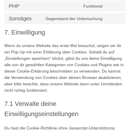
google-
to
PHP
Funktional
analytics
service
Consent
automattic
to
Sonstiges
Gegenstand der Untersuchung
service
Consent
php
to
7. Einwilligung
service
sonstiges
Wenn du unsere Website das erste Mal besuchst, zeigen wir dir
ein Pop-Up mit einer Erklärung über Cookies. Sobald du auf
„Einstellungen speichern“ klickst, gibst du uns deine Einwilligung
alle von dir gewählten Kategorien von Cookies und Plugins wie in
dieser Cookie-Erklärung beschrieben zu verwenden. Du kannst
die Verwendung von Cookies über deinen Browser deaktivieren,
aber bitte beachte, dass unsere Website dann unter Umständen
nicht richtig funktioniert.
7.1 Verwalte deine
Einwilligungseinstellungen
Du hast die Cookie-Richtlinie ohne Javascript-Unterstützung