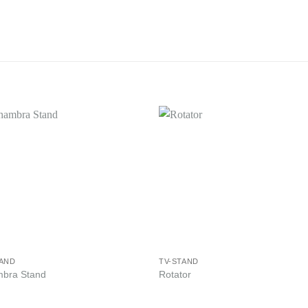
TAND
TV-STAND
mbra Stand
Rotator