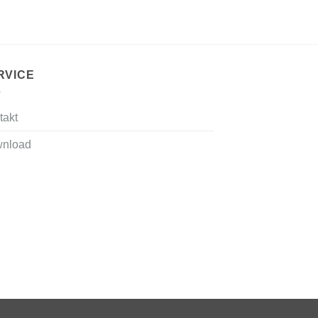
RVICE
takt
nload