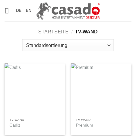
Zum
DE
EN
Inhalt
springen
STARTSEITE
/
TV-WAND
TV-WAND
TV-WAND
Cadiz
Premium