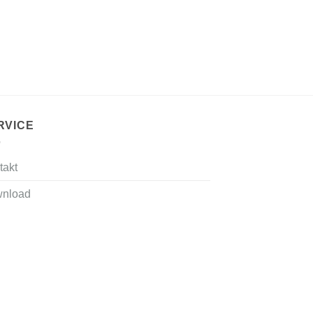
RVICE
takt
nload